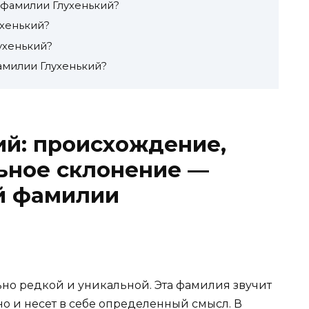
у фамилии Глухенький?
ухенький?
ухенький?
амилии Глухенький?
ий: происхождение,
ьное склонение —
ей фамилии
но редкой и уникальной. Эта фамилия звучит
о и несет в себе определенный смысл. В