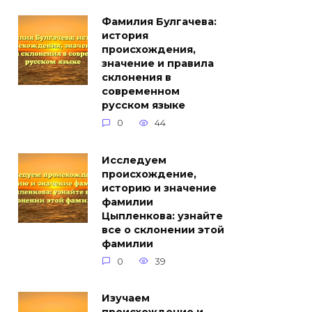
Фамилия Булгачева:
история
происхождения,
значение и правила
склонения в
современном
русском языке
0
44
Исследуем
происхождение,
историю и значение
фамилии
Цыпленкова: узнайте
все о склонении этой
фамилии
0
39
Изучаем