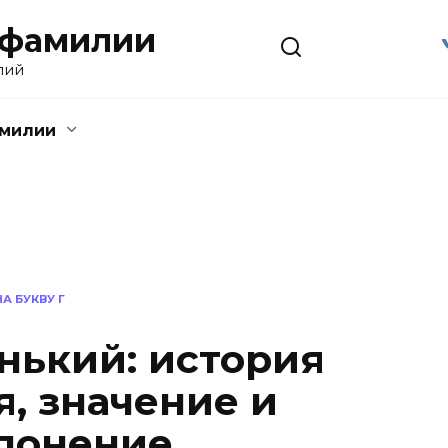
 фамилии
лий
амилии
А БУКВУ Г
нький: история
, значение и
лонение