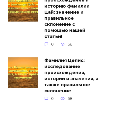
происхождение и
историю фамилии
Цай: значение и
правильное
склонение с
помощью нашей
статьи!
0
68
Фамилия Целис:
исследование
происхождения,
истории и значения, а
также правильное
склонение
0
68