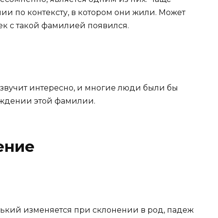
и по контексту, в котором они жили. Может
ек с такой фамилией появился.
 звучит интересно, и многие люди были бы
ождении этой фамилии.
ение
нький изменяется при склонении в род, падеж