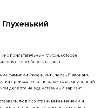
 Глухенький
е с прилагательным глухой, которое
ньшенную способность слышать.
ние фамилии Глухенький, первый вариант,
милия происходит от человека с ограниченной
амом деле это не единственный вариант.
ествовали люди со странными именами и
есомненно, является одним из них. Чаще