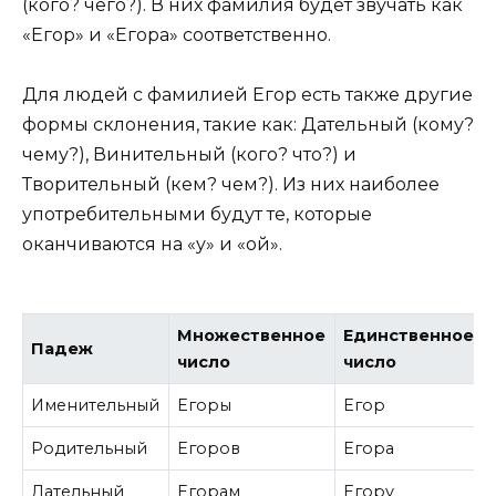
(кого? чего?). В них фамилия будет звучать как
«Егор» и «Егора» соответственно.
Для людей с фамилией Егор есть также другие
формы склонения, такие как: Дательный (кому?
чему?), Винительный (кого? что?) и
Творительный (кем? чем?). Из них наиболее
употребительными будут те, которые
оканчиваются на «у» и «ой».
Множественное
Единственное
Падеж
число
число
Именительный
Егоры
Егор
Родительный
Егоров
Егора
Дательный
Егорам
Егору