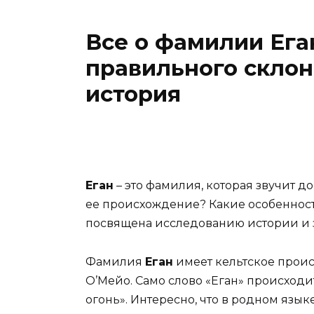
Все о фамилии Ега
правильного склон
история
Еган
– это фамилия, которая звучит до
ее происхождение? Какие особенност
посвящена исследованию истории и 
Фамилия
Еган
имеет кельтское прои
О’Мейо. Само слово «Еган» происходит
огонь». Интересно, что в родном язык