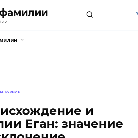
 фамилии
лий
амилии
А БУКВУ Е
оисхождение и
ии Еган: значение
склонение