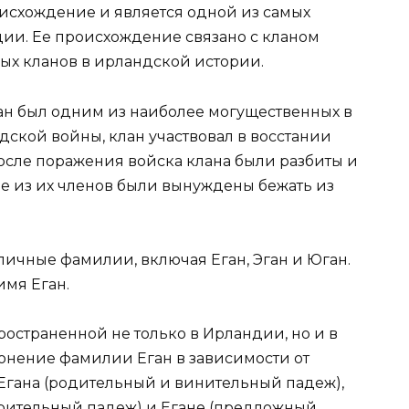
исхождение и является одной из самых
ии. Ее происхождение связано с кланом
ных кланов в ирландской истории.
дан был одним из наиболее могущественных в
ндской войны, клан участвовал в восстании
После поражения войска клана были разбиты и
е из их членов были вынуждены бежать из
ичные фамилии, включая Еган, Эган и Юган.
имя Еган.
остраненной не только в Ирландии, но и в
лонение фамилии Еган в зависимости от
 Егана (родительный и винительный падеж),
ворительный падеж) и Егане (предложный