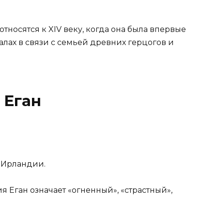
носятся к XIV веку, когда она была впервые
лах в связи с семьей древних герцогов и
 Еган
 Ирландии.
я Еган означает «огненный», «страстный»,