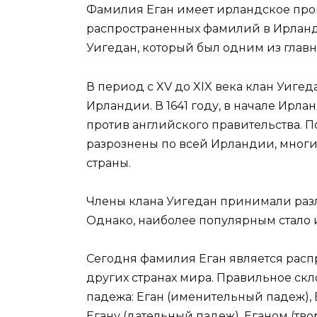
Фамилия Еган имеет ирландское про
распространенных фамилий в Ирланд
Уигедан, который был одним из глав
В период с XV до XIX века клан Уиге
Ирландии. В 1641 году, в начале Ирла
против английского правительства. 
разрознены по всей Ирландии, многи
страны.
Члены клана Уигедан принимали разл
Однако, наиболее популярным стало 
Сегодня фамилия Еган является распр
других странах мира. Правильное ск
падежа: Еган (именительный падеж),
Егану (дательный падеж), Еганом (т