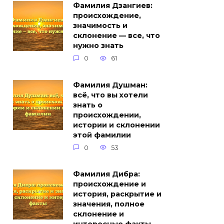
Фамилия Дзангиев:
происхождение,
значимость и
склонение — все, что
нужно знать
0
61
Фамилия Душман:
всё, что вы хотели
знать о
происхождении,
истории и склонении
этой фамилии
0
53
Фамилия Дибра:
происхождение и
история, раскрытие и
значения, полное
склонение и