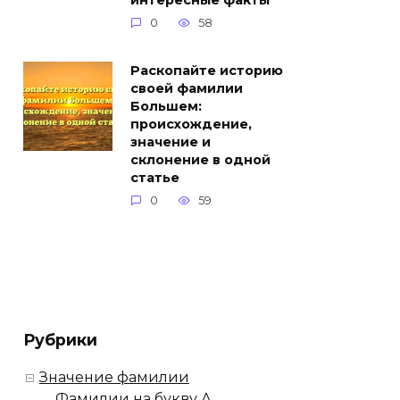
интересные факты
0
58
Раскопайте историю
своей фамилии
Большем:
происхождение,
значение и
склонение в одной
статье
0
59
Рубрики
Значение фамилии
Фамилии на букву А