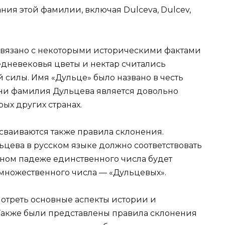
ия этой фамилии, включая Dulceva, Dulcev,
вязано с некоторыми историческими фактами
едневековья цветы и нектар считались
силы. Имя «Дульце» было названо в честь
 дни фамилия Дульцева является довольно
ых других странах.
ваиваются также правила склонения.
ева в русском языке должно соответствовать
ьном падеже единственного числа будет
 множественного числа — «Дульцевых».
мотреть основные аспекты истории и
акже были представлены правила склонения