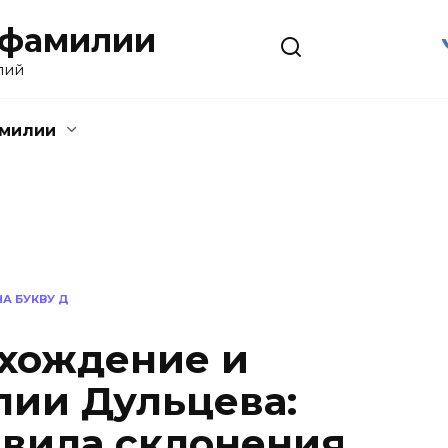
 фамилии
лий
амилии
А БУКВУ Д
хождение и
ии Дульцева:
авила склонения