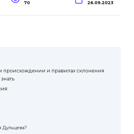
70
26.09.2023
м происхождении и правилах склонения
 знать
ния
я Дульцева?