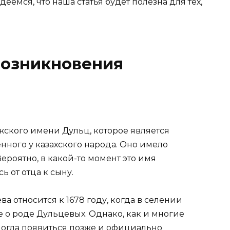
еемся, что наша статья будет полезна для тех,
возникновения
ского имени Дульц, которое является
нного у казахского народа. Оно имело
роятно, в какой-то момент это имя
 от отца к сыну.
 относится к 1678 году, когда в селении
 о роде Дульцевых. Однако, как и многие
огла появиться позже и официально