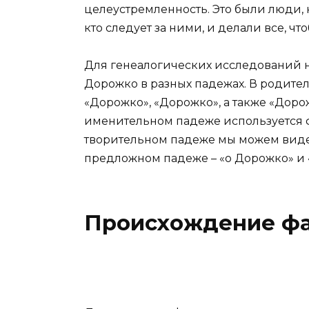
целеустремленность. Это были люди, к
кто следует за ними, и делали все, ч
Для генеалогических исследований н
Дорожко в разных падежах. В родит
«Дорожко», «Дорожко», а также «Дорож
именительном падеже используется ф
творительном падеже мы можем виде
предложном падеже – «о Дорожко» и 
Происхождение ф