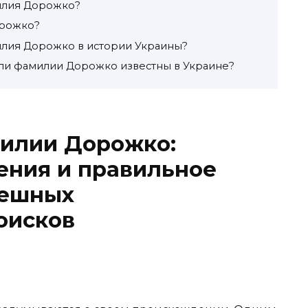
илия Дорожко?
орожко?
илия Дорожко в истории Украины?
ели фамилии Дорожко известны в Украине?
илии Дорожко:
ения и правильное
пешных
оисков