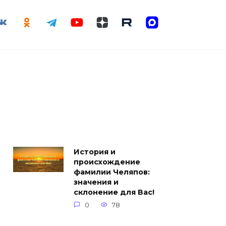
История и
происхождение
фамилии Челяпов:
значения и
склонение для Вас!
0
78