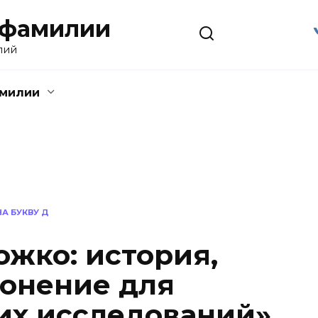
 фамилии
лий
амилии
А БУКВУ Д
жко: история,
лонение для
их исследований»