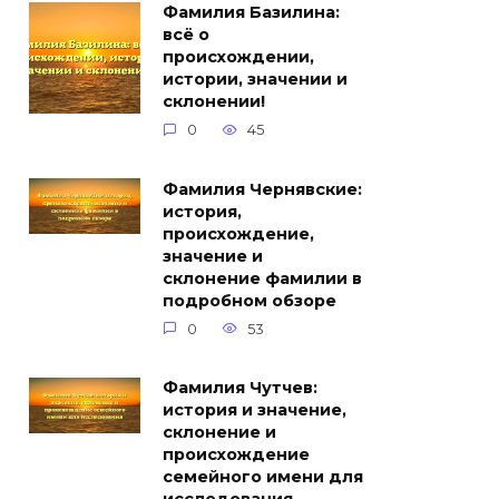
Фамилия Базилина:
всё о
происхождении,
истории, значении и
склонении!
0
45
Фамилия Чернявские:
история,
происхождение,
значение и
склонение фамилии в
подробном обзоре
0
53
Фамилия Чутчев:
история и значение,
склонение и
происхождение
семейного имени для