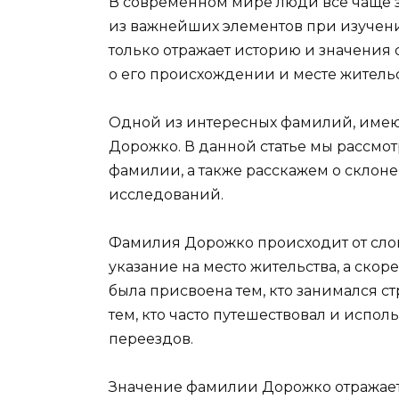
В современном мире люди все чаще 
из важнейших элементов при изучени
только отражает историю и значения 
о его происхождении и месте жительс
Одной из интересных фамилий, имею
Дорожко. В данной статье мы рассмо
фамилии, а также расскажем о склон
исследований.
Фамилия Дорожко происходит от слова
указание на место жительства, а ск
была присвоена тем, кто занимался с
тем, кто часто путешествовал и испол
переездов.
Значение фамилии Дорожко отражает