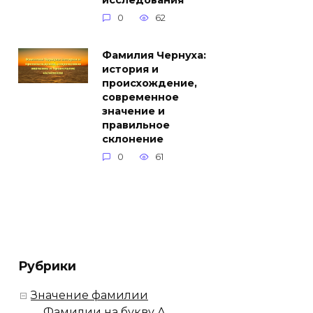
исследования
0
62
Фамилия Чернуха:
история и
происхождение,
современное
значение и
правильное
склонение
0
61
Рубрики
Значение фамилии
Фамилии на букву А