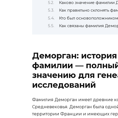
Каково значение фамилии 
Как правильно склонять ф
Кто был основоположником
Как связаны фамилия Демор
Деморган: истори
фамилии — полный
значению для гене
исследований
Фамилия Деморган имеет древние ко
Средневековья. Деморган была одно
территории Франции и имеющих герб