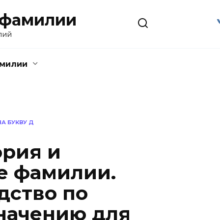
 фамилии
лий
амилии
А БУКВУ Д
ория и
е фамилии.
дство по
начению для