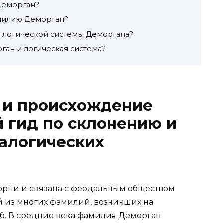
Деморган?
амилию Деморган?
 логической системы Деморгана?
ган и логическая система?
я и происхождение
 гид по склонению и
алогических
рни и связана с феодальным обществом
й из многих фамилий, возникших на
. В средние века фамилия Деморган