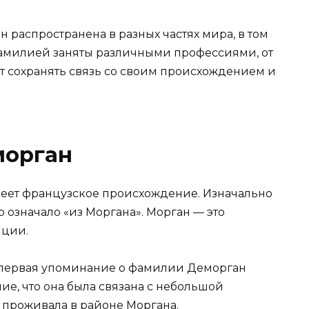
распространена в разных частях мира, в том
фамилией заняты различными профессиями, от
т сохранять связь со своим происхождением и
морган
меет французское происхождение. Изначально
то означало «из Моргана». Морган — это
нции.
 первая упоминание о фамилии Деморган
ние, что она была связана с небольшой
 проживала в районе Моргана.