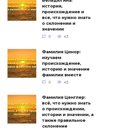
Бельдюгина:
история,
происхождение и
все, что нужно знать
о склонении и
значении
0
43
Фамилия Цинор:
изучаем
происхождение,
историю и значение
фамилии вместе
0
45
Фамилия Ценглер:
всё, что нужно знать
о происхождении,
истории и значении, а
также правильное
склонение