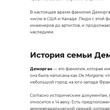
В настоящее время фамилия Деморган 
числе в США и Канаде. Люди с этой 
инженеров до артистов, и продолжаю
наследием.
История семьи Де
Деморган
— это фамилия, которая и
она была написана как
De Morgane
, ч
небольшой город на юго-западе Фра
Согласно историческим документам,
относится к 14 веку. Есть предположе
землевладельческой семьей, которая