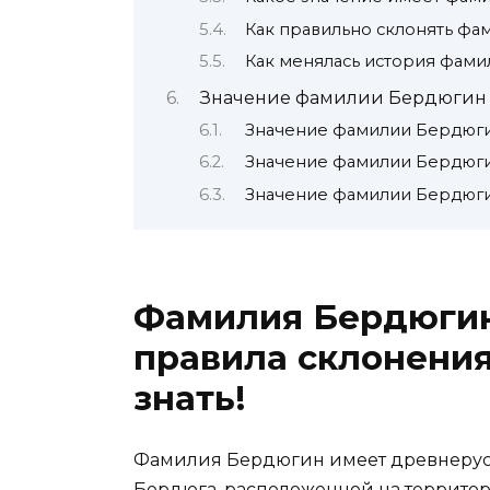
Как правильно склонять ф
Как менялась история фами
Значение фамилии Бердюгин
Значение фамилии Бердюги
Значение фамилии Бердюги
Значение фамилии Бердюги
Фамилия Бердюгин
правила склонения
знать!
Фамилия Бердюгин имеет древнерусс
Бердюга, расположенной на террито