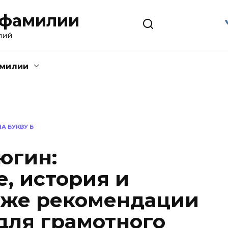
 фамилии
лий
амилии
А БУКВУ Б
югин:
, история и
акже рекомендации
для грамотного