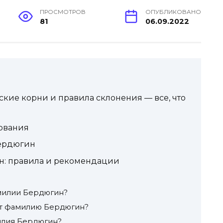
ПРОСМОТРОВ
ОПУБЛИКОВАНО
81
06.09.2022
кие корни и правила склонения — все, что
ования
ердюгин
: правила и рекомендации
милии Бердюгин?
ят фамилию Бердюгин?
илия Бердюгин?