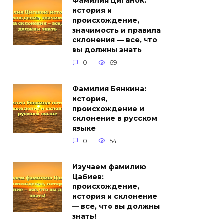
Фамилия Циганок:
история и
происхождение,
значимость и правила
склонения — все, что
вы должны знать
0
69
Фамилия Бянкина:
история,
происхождение и
склонение в русском
языке
0
54
Изучаем фамилию
Цабиев:
происхождение,
история и склонение
— все, что вы должны
знать!