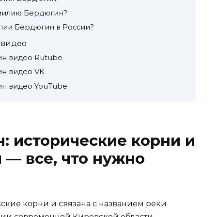
амилию Бердюгин?
лии Бердюгин в России?
 видео
н видео Rutube
н видео VK
н видео YouTube
: исторические корни и
 — все, что нужно
кие корни и связана с названием реки
рии современной Кировской области.