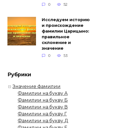
0
52
Исследуем историю
и происхождение
фамилии Царицыно:
правильное
склонение и
значение
0
53
Рубрики
Значение фамилии
Фамилии на букву А
Фамилии на букву Б
Фамилии на букву В
Фамилии на букву Г
Фамилии на букву Д
Фамилии на букву Е