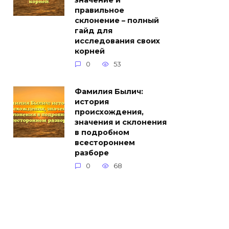
значение и
правильное
склонение – полный
гайд для
исследования своих
корней
0
53
Фамилия Былич:
история
происхождения,
значения и склонения
в подробном
всестороннем
разборе
0
68