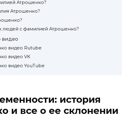
амилией Атрошенко?
илия Атрошенко?
трошенко?
х людей с фамилией Атрошенко?
 видео
ко видео Rutube
ко видео VK
ко видео YouTube
ременности: история
 и все о ее склонении