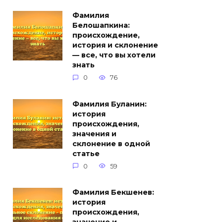
Фамилия
Белошапкина:
происхождение,
история и склонение
— все, что вы хотели
знать
0
76
Фамилия Буланин:
история
происхождения,
значения и
склонение в одной
статье
0
59
Фамилия Бекшенев:
история
происхождения,