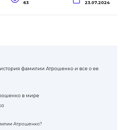
63
23.07.2024
 история фамилии Атрошенко и все о ее
рошенко в мире
ко
милии Атрошенко?