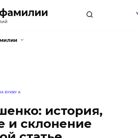
 фамилии
лий
амилии
А БУКВУ А
енко: история,
 и склонение
ой статье