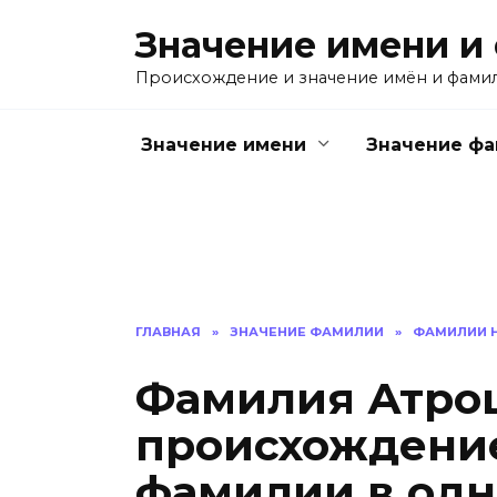
Перейти
Значение имени и
к
содержанию
Происхождение и значение имён и фами
Значение имени
Значение ф
ГЛАВНАЯ
»
ЗНАЧЕНИЕ ФАМИЛИИ
»
ФАМИЛИИ Н
Фамилия Атрош
происхождение
фамилии в одн