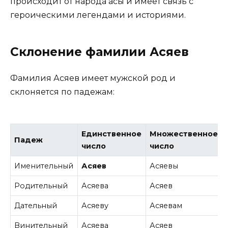
происходит от народа асы и имеет связь с
героическими легендами и историями.
Склонение фамилии Асяев
Фамилия Асяев имеет мужской род и
склоняется по падежам:
Единственное
Множественное
Падеж
число
число
Именительный
Асяев
Асяевы
Родительный
Асяева
Асяев
Дательный
Асяеву
Асяевам
Винительный
Асяева
Асяев