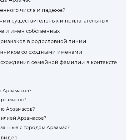
енного числа и падежей
чии существительных и прилагательных
в и имен собственных
признаков в родословной линии
енников со сходными именами
исхождения семейной фамилии в контексте
я Арзамасов?
Арзамасов?
ию Арзамасов?
амилией Арзамасов?
язанные с городом Арзамас?
 видео