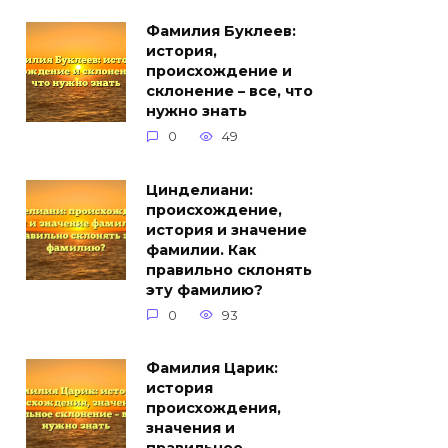
Фамилия Буклеев:
история,
происхождение и
склонение – все, что
нужно знать
0
49
Цинделиани:
происхождение,
история и значение
фамилии. Как
правильно склонять
эту фамилию?
0
93
Фамилия Царик:
история
происхождения,
значения и