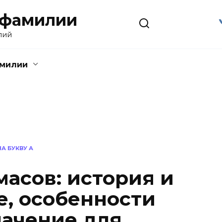
 фамилии
лий
амилии
А БУКВУ А
асов: история и
, особенности
начение для