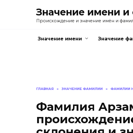
Перейти
Значение имени и
к
содержанию
Происхождение и значение имён и фами
Значение имени
Значение ф
ГЛАВНАЯ
»
ЗНАЧЕНИЕ ФАМИЛИИ
»
ФАМИЛИИ Н
Фамилия Арзам
происхождение
склонения и з