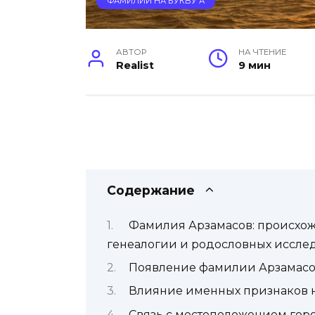
ФАМИЛИИ НА БУКВУ А
АВТОР
НА ЧТЕНИЕ
Realist
9 мин
Содержание
Фамилия Арзамасов: происхож
генеалогии и родословных иссле
Появление фамилии Арзамасо
Влияние именных признаков 
Связь с местоположением гор