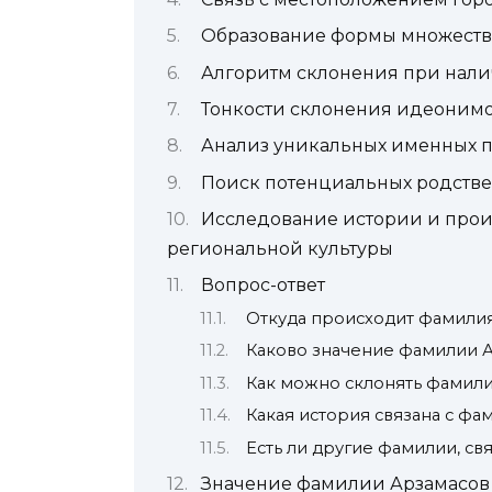
Образование формы множеств
Алгоритм склонения при нали
Тонкости склонения идеонимо
Анализ уникальных именных 
Поиск потенциальных родств
Исследование истории и про
региональной культуры
Вопрос-ответ
Откуда происходит фамили
Каково значение фамилии 
Как можно склонять фамил
Какая история связана с ф
Есть ли другие фамилии, св
Значение фамилии Арзамасов