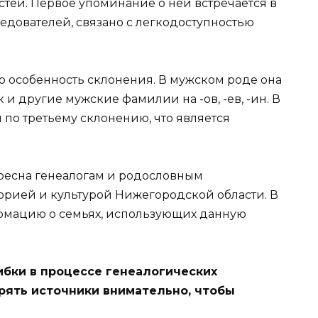
стей. Первое упоминание о ней встречается в
ледователей, связано с легкодоступностью
 особенность склонения. В мужском роде она
 и другие мужские фамилии на -ов, -ев, -ин. В
 по третьему склонению, что является
ресна генеалогам и родословным
сторией и культурой Нижегородской области. В
ормацию о семьях, использующих данную
ибки в процессе генеалогических
рять источники внимательно, чтобы