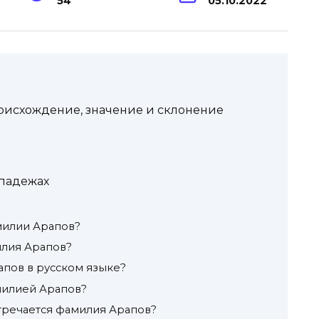
54
05.10.2022
роисхождение, значение и склонение
падежах
милии Арапов?
илия Арапов?
апов в русском языке?
амилией Арапов?
стречается фамилия Арапов?