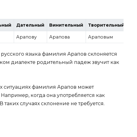
ьный
Дательный
Винительный
Творительный
Пр
Арапову
Арапова
Араповым
Ар
х русского языка фамилия Арапов склоняется
ском диалекте родительный падеж звучит как
ых ситуациях фамилия Арапов может
Например, когда она употребляется как
таких случаях склонение не требуется.