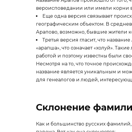
название Арапов произошло от того, 
вероисповедании или имели корни в
Еще одна версия связывает проис
географическим объектом. В среднев
Арапово, возможно, бывшие жители к
Третья версия гласит, что названи
«арапша», что означает «холуй». Так
работой и поэтому известны были св
Несмотря на то, что точное происхож
название является уникальным и мо
для генеалогов и людей, интересующ
Склонение фамили
Как и большинство русских фамилий,
падежа. Вот как она склоняется: