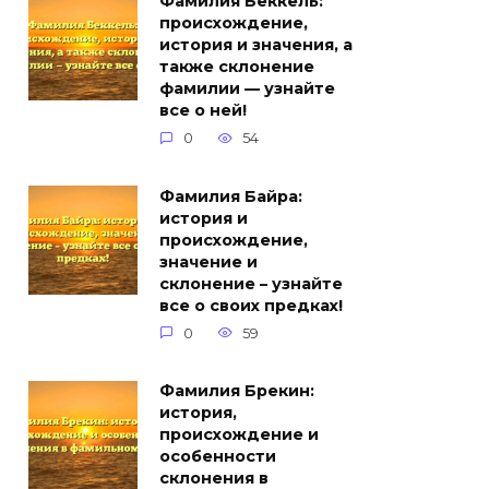
Фамилия Беккель:
происхождение,
история и значения, а
также склонение
фамилии — узнайте
все о ней!
0
54
Фамилия Байра:
история и
происхождение,
значение и
склонение – узнайте
все о своих предках!
0
59
Фамилия Брекин:
история,
происхождение и
особенности
склонения в