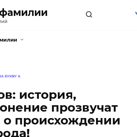
 фамилии
лий
амилии
А БУКВУ А
в: история,
лонение прозвучат
е о происхождении
рода!