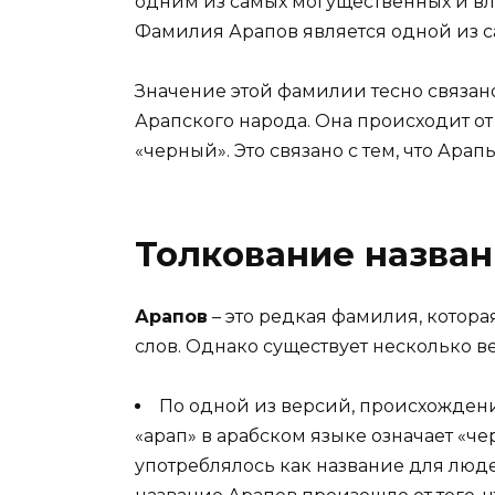
одним из самых могущественных и вл
Фамилия Арапов является одной из са
Значение этой фамилии тесно связан
Арапского народа. Она происходит от 
«черный». Это связано с тем, что Ара
Толкование назван
Арапов
– это редкая фамилия, котора
слов. Однако существует несколько ве
По одной из версий, происхождени
«арап» в арабском языке означает «че
употреблялось как название для люде