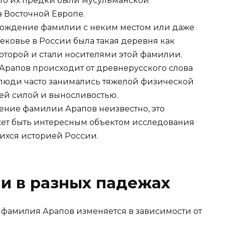
что их предки были мусульманской
 Восточной Европе.
хождение фамилии с неким местом или даже
ековье в России была такая деревня как
оторой и стали носителями этой фамилии.
е Арапов происходит от древнерусского слова
ие люди часто занимались тяжелой физической
оей силой и выносливостью.
дение фамилии Арапов неизвестно, это
жет быть интересным объектом исследования
ихся историей России.
и в разных падежах
 фамилия Арапов изменяется в зависимости от