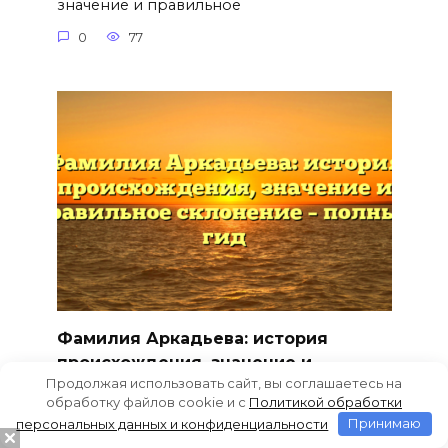
значение и правильное
0
77
Фамилия Аркадьева: история
происхождения, значение и
Продолжая использовать сайт, вы соглашаетесь на
правильное склонение – полный
обработку файлов cookie и c
Политикой обработки
гид
персональных данных и конфиденциальности
Принимаю
Фамилия Аркадьева: происхождение,