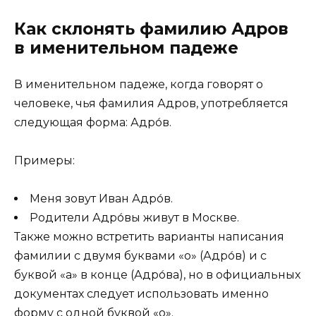
Как склонять фамилию Адров
в именительном падеже
В именительном падеже, когда говорят о
человеке, чья фамилия Адров, употребляется
следующая форма: Адро́в.
Примеры:
Меня зовут Иван Адро́в.
Родители Адро́вы живут в Москве.
Также можно встретить варианты написания
фамилии с двумя буквами «о» (Адро́в) и с
буквой «а» в конце (Адро́ва), но в официальных
документах следует использовать именно
форму с одной буквой «о».