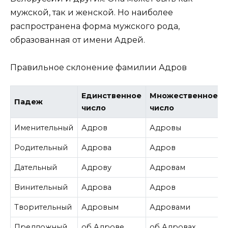
мужской, так и женской. Но наиболее
распространена форма мужского рода,
образованная от имени Адрей.
Правильное склонение фамилии Адров
Единственное
Множественное
Падеж
число
число
Именительный
Адров
Адровы
Родительный
Адрова
Адров
Дательный
Адрову
Адровам
Винительный
Адрова
Адров
Творительный
Адровым
Адровами
Предложный
об Адрове
об Адровах