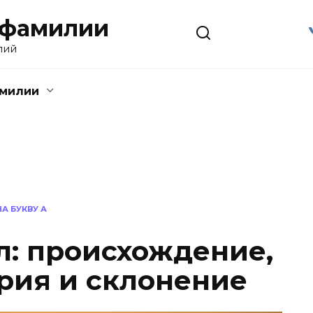
 фамилии
лий
амилии
А БУКВУ А
: происхождение,
ория и склонение