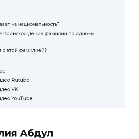
вает на национальность?
ое происхождение фамилии по одному
в с этой фамилией?
ео
идео Rutube
идео VK
идео YouTube
лия Абдул