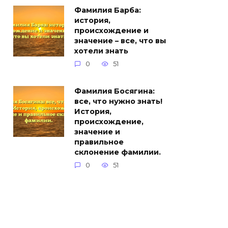
Фамилия Барба:
история,
происхождение и
значение – все, что вы
хотели знать
0
51
Фамилия Босягина:
все, что нужно знать!
История,
происхождение,
значение и
правильное
склонение фамилии.
0
51