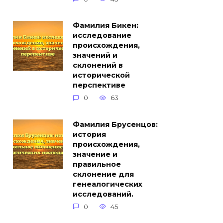
Фамилия Бикен:
исследование
происхождения,
значений и
склонений в
исторической
перспективе
0
63
Фамилия Брусенцов:
история
происхождения,
значение и
правильное
склонение для
генеалогических
исследований.
0
45